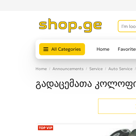
All Categories
Home
Favorite
Home
Announcements
Service
Auto Service
გადაცემათა კოლოფი
TOP VIP