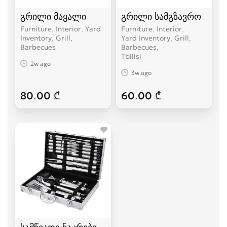
გრილი მაყალი
გრილი სამგზავრო
Furniture, Interior, Yard
Furniture, Interior,
Inventory, Grill,
Yard Inventory, Grill,
Barbecues
Barbecues
Tbilisi
2w ago
3w ago
80.00 ₾
60.00 ₾