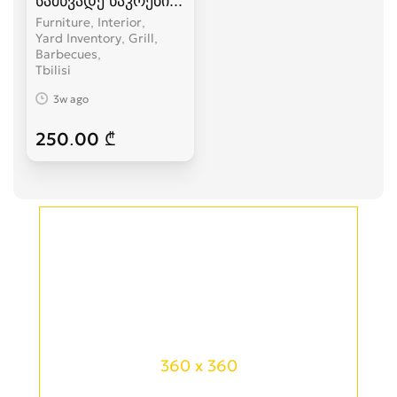
სამწვადე ნაკრები ,bbq set
Furniture, Interior,
Yard Inventory, Grill,
Barbecues
Tbilisi
3w ago
250.00 ₾
360 x 360