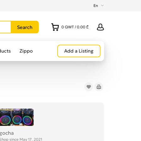
En
0
QWT
/
0.00 ₾
ducts
Zippo
Add a Listing
gocha
Shop since May 17, 2021