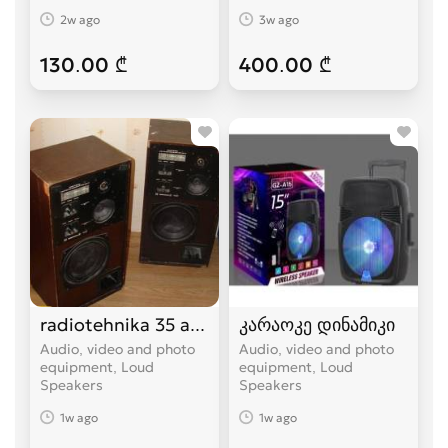
2w ago
3w ago
130.00 ₾
400.00 ₾
radiotehnika 35 ac-1
კარაოკე დინამიკი
Audio, video and photo
Audio, video and photo
equipment, Loud
equipment, Loud
Speakers
Speakers
1w ago
1w ago