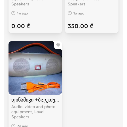
Speakers
Speakers
1w ago
1w ago
0.00 ₾
350.00 ₾
დინამიკი +ბლუთუზი+FM+USB.(K5+)
Audio, video and photo
equipment, Loud
Speakers
2d ago