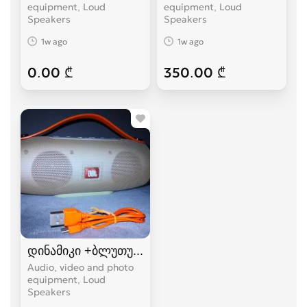
equipment, Loud
equipment, Loud
Speakers
Speakers
1w ago
1w ago
0.00 ₾
350.00 ₾
დინამიკი +ბლუთუზი+FM+USB.(K5+)
Audio, video and photo
equipment, Loud
Speakers