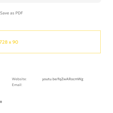
728 x 90
Website
youtu.be/fqZwARocmWg
Email
ი