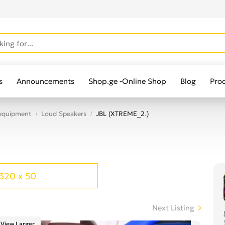
s
Announcements
Shop.ge -Online Shop
Blog
Pro
 equipment
Loud Speakers
JBL (XTREME_2.)
320 x 50
Next Listing
View Larger