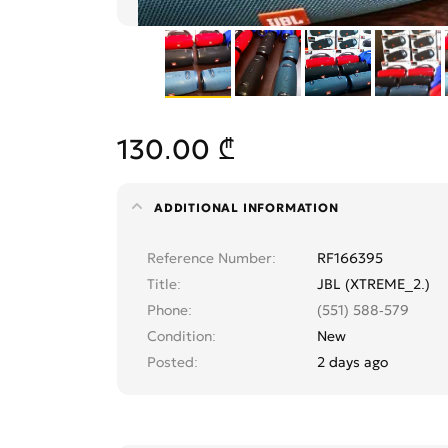
130.00 ₾
ADDITIONAL INFORMATION
Reference Number
RF166395
Title
JBL (XTREME_2.)
Phone
(551) 588-579
Condition
New
Posted
2 days ago