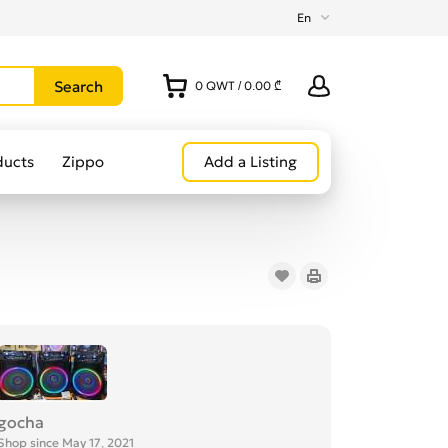
En
0
QWT
/
0.00 ₾
ducts
Zippo
Add a Listing
gocha
Shop since May 17, 2021