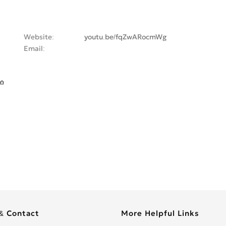
Website
youtu.be/fqZwARocmWg
Email
ი
& Contact
More Helpful Links