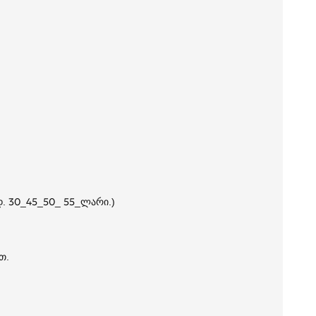
დ. 30_45_50_ 55_ლარი.)
თ.