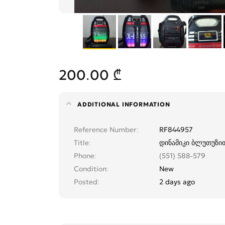
200.00 ₾
ADDITIONAL INFORMATION
Reference Number
RF844957
Title
დინამიკი ბლუთუზი
Phone
(551) 588-579
Condition
New
Posted
2 days ago