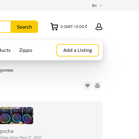
En
0
QWT
/
0.00 ₾
ducts
Zippo
Add a Listing
ადიოთი
gocha
Shop since May 17, 2021