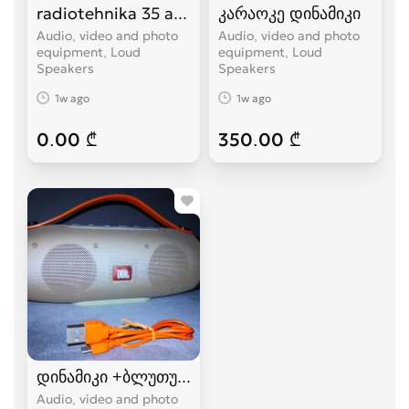
radiotehnika 35 ac-1
კარაოკე დინამიკი
Audio, video and photo
Audio, video and photo
equipment, Loud
equipment, Loud
Speakers
Speakers
1w ago
1w ago
0.00 ₾
350.00 ₾
დინამიკი +ბლუთუზი+FM+USB.(K5+)
Audio, video and photo