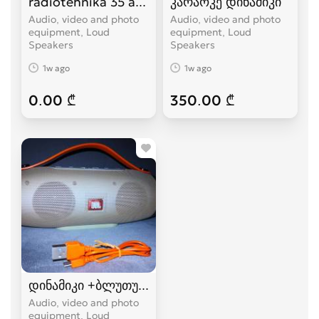
radiotehnika 35 ac-1
კარაოკე დინამიკი
Audio, video and photo
Audio, video and photo
equipment, Loud
equipment, Loud
Speakers
Speakers
1w ago
1w ago
0.00 ₾
350.00 ₾
დინამიკი +ბლუთუზი+FM+USB.(K5+)
Audio, video and photo
equipment, Loud