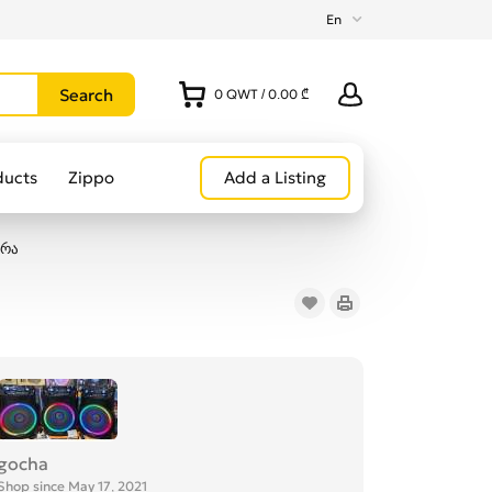
En
0
QWT
/
0.00 ₾
ducts
Zippo
Add a Listing
ერა
gocha
Shop since May 17, 2021