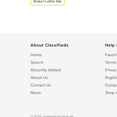
Broker’s other Ads
About Classifieds
Help 
Home
Favori
Search
Terms
Recently Added
Privac
About Us
Regist
Contact Us
Compa
News
Shop 
© 2026, powered by
shop.ge