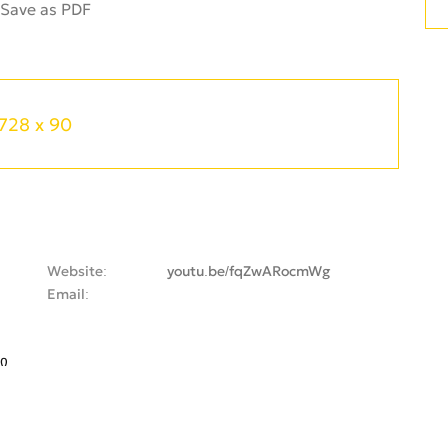
728 x 90
Website
youtu.be/fqZwARocmWg
Email
ი