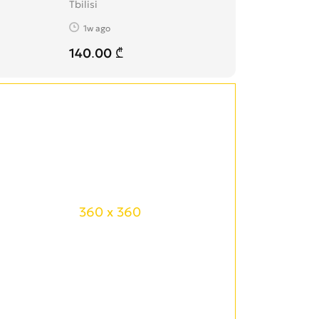
Tbilisi
1w ago
140.00 ₾
360 x 360